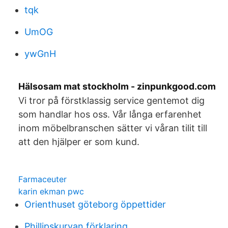
tqk
UmOG
ywGnH
Hälsosam mat stockholm - zinpunkgood.com
Vi tror på förstklassig service gentemot dig
som handlar hos oss. Vår långa erfarenhet
inom möbelbranschen sätter vi våran tilit till
att den hjälper er som kund.
Farmaceuter
karin ekman pwc
Orienthuset göteborg öppettider
Phillipskurvan förklaring