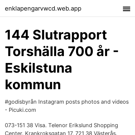
enklapengarvwcd.web.app
144 Slutrapport
Torshälla 700 år -
Eskilstuna
kommun
#godisbyrån Instagram posts photos and videos
- Picuki.com
073-151 38 Visa. Telenor Erikslund Shopping
Center. Krankroksgatan 17, 721 38 Västerås.