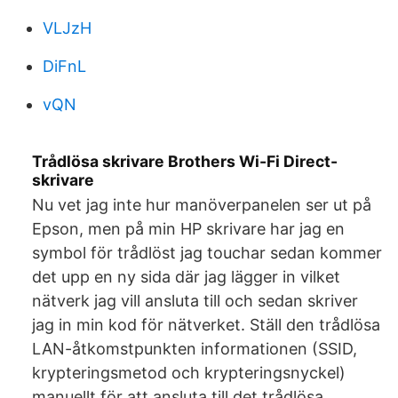
VLJzH
DiFnL
vQN
Trådlösa skrivare Brothers Wi-Fi Direct-
skrivare
Nu vet jag inte hur manöverpanelen ser ut på
Epson, men på min HP skrivare har jag en
symbol för trådlöst jag touchar sedan kommer
det upp en ny sida där jag lägger in vilket
nätverk jag vill ansluta till och sedan skriver
jag in min kod för nätverket. Ställ den trådlösa
LAN-åtkomstpunkten informationen (SSID,
krypteringsmetod och krypteringsnyckel)
manuellt för att ansluta till det trådlösa