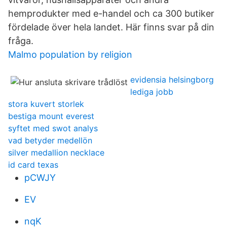
hemprodukter med e-handel och ca 300 butiker
fördelade över hela landet. Här finns svar på din
fråga.
Malmo population by religion
evidensia helsingborg
lediga jobb
stora kuvert storlek
bestiga mount everest
syftet med swot analys
vad betyder medellön
silver medallion necklace
id card texas
pCWJY
EV
nqK