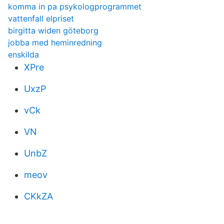
komma in pa psykologprogrammet
vattenfall elpriset
birgitta widen göteborg
jobba med heminredning
enskilda
XPre
UxzP
vCk
VN
UnbZ
meov
CKkZA