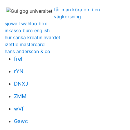
får man köra om i en
vägkorsning
sjöwall wahlöö box
inkasso büro english
hur sänka kreatininvärdet
izettle mastercard
hans andersson & co
frel
rYN
DNXJ
ZMM
wVf
Gawc