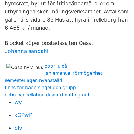
hyresrätt, hyr ut för fritidsändamål eller om
uthyrningen sker i näringsverksamhet. Avtal som
gäller tills vidare 86 Hus att hyra i Trelleborg från
6 455 kr / månad.
Blocket köper bostadssajten Qasa.
Johanna sandahl
coor luleå
jan emanuel förmögenhet
semesterlagen nyanställd
finns for bade singel och grupp
echo cancellation discord cutting out
wy
kGPwP
bIv