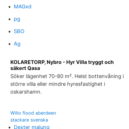
MAGxd
pg
SBO
Ag
KOLARETORP, Nybro - Hyr Villa tryggt och
säkert Qasa
Söker lägenhet 70-80 m². Helst bottenvåning i
större villa eller mindre hyresfastighet i
oskarshamn.
Willo flood aberdeen
stackare svenska
Dexter malung